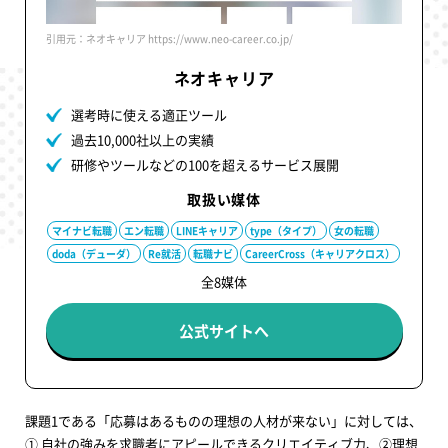
引用元：ネオキャリア https://www.neo-career.co.jp/
ネオキャリア
選考時に使える適正ツール
過去10,000社以上の実績
研修やツールなどの100を超えるサービス展開
取扱い媒体
マイナビ転職
エン転職
LINEキャリア
type（タイプ）
女の転職
doda（デューダ）
Re就活
転職ナビ
CareerCross（キャリアクロス）
全8媒体
公式サイトへ
課題1である「応募はあるものの理想の人材が来ない」に対しては、
① 自社の強みを求職者にアピールできるクリエイティブ力、②理想