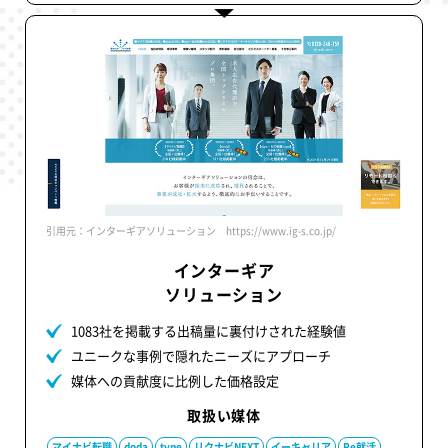
引用元：インターギアソリューション https://www.ig-s.co.jp/
インターギア
ソリューション
1083社を掲載する出稿量に裏付けされた経験値
ユニークな事例で隠れたニーズにアプローチ
媒体への貢献度に比例した価格設定
取扱い媒体
マイナビ転職
doda
type
リクナビNEXT
イーキャリア
Re就活