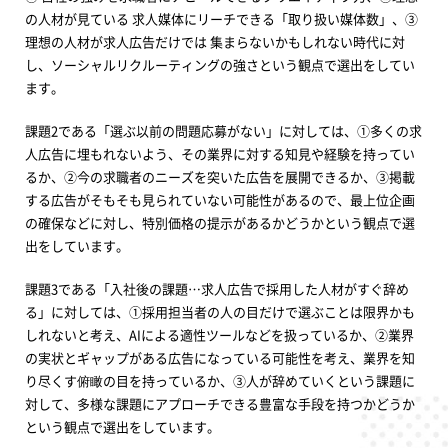
の人材が見ている 求人媒体にリーチできる「取り扱い媒体数」、③
理想の人材が求人広告だけでは 集まらないかもしれない時代に対
し、ソーシャルリクルーティングの強さという観点で選出をしてい
ます。
課題2である「選ぶ以前の問題応募がない」に対しては、①多くの求
人広告に埋もれないよう、その業界に対する知見や経験を持ってい
るか、②今の求職者のニーズを突いた広告を展開できるか、③掲載
する広告がそもそも見られていない可能性があるので、最上位企画
の確保などに対し、特別価格の提示があるかどうかという観点で選
出をしています。
課題3である「入社後の課題…求人広告で採用した人材がすぐ辞め
る」に対しては、①採用担当者の人の目だけで選ぶことは限界かも
しれないと考え、AIによる適性ツールなどを扱っているか、②業界
の実状とギャップがある広告になっている可能性を考え、業界を知
り尽くす俯瞰の目を持っているか、③人が辞めていくという課題に
対して、多様な課題にアプローチできる豊富な手段を持つかどうか
という観点で選出をしています。