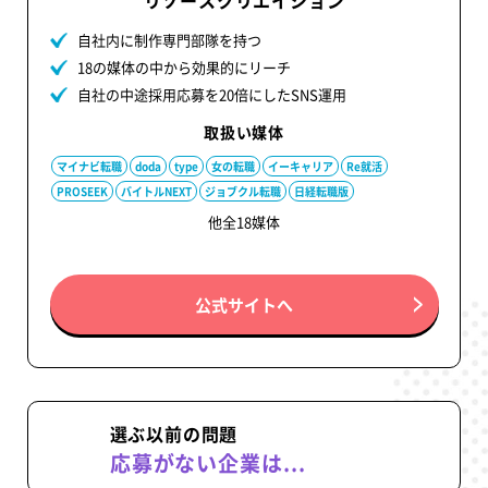
リソースクリエイション
自社内に制作専門部隊を持つ
18の媒体の中から効果的にリーチ
自社の中途採用応募を20倍にしたSNS運用
取扱い媒体
マイナビ転職
doda
type
女の転職
イーキャリア
Re就活
PROSEEK
バイトルNEXT
ジョブクル転職
日経転職版
他全18媒体
公式サイトへ
選ぶ以前の問題
応募がない企業は...