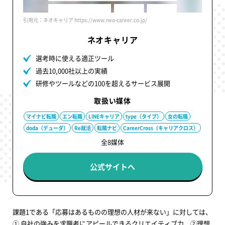
引用元：ネオキャリア https://www.neo-career.co.jp/
ネオキャリア
選考時に使える適正ツール
過去10,000社以上の実績
研修やツールなどの100を超えるサービス展開
取扱い媒体
マイナビ転職
エン転職
LINEキャリア
type（タイプ）
女の転職
doda（デューダ）
Re就活
転職ナビ
CareerCross（キャリアクロス）
全8媒体
公式サイトへ
課題1である「応募はあるものの理想の人材が来ない」に対しては、
① 自社の強みを求職者にアピールできるクリエイティブ力、②理想