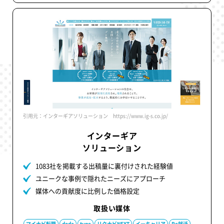
引用元：インターギアソリューション https://www.ig-s.co.jp/
インターギア
ソリューション
1083社を掲載する出稿量に裏付けされた経験値
ユニークな事例で隠れたニーズにアプローチ
媒体への貢献度に比例した価格設定
取扱い媒体
マイナビ転職
doda
type
リクナビNEXT
イーキャリア
Re就活