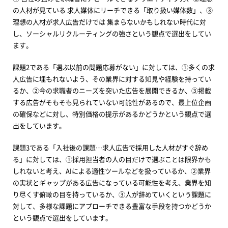
の人材が見ている 求人媒体にリーチできる「取り扱い媒体数」、③
理想の人材が求人広告だけでは 集まらないかもしれない時代に対
し、ソーシャルリクルーティングの強さという観点で選出をしてい
ます。
課題2である「選ぶ以前の問題応募がない」に対しては、①多くの求
人広告に埋もれないよう、その業界に対する知見や経験を持ってい
るか、②今の求職者のニーズを突いた広告を展開できるか、③掲載
する広告がそもそも見られていない可能性があるので、最上位企画
の確保などに対し、特別価格の提示があるかどうかという観点で選
出をしています。
課題3である「入社後の課題…求人広告で採用した人材がすぐ辞め
る」に対しては、①採用担当者の人の目だけで選ぶことは限界かも
しれないと考え、AIによる適性ツールなどを扱っているか、②業界
の実状とギャップがある広告になっている可能性を考え、業界を知
り尽くす俯瞰の目を持っているか、③人が辞めていくという課題に
対して、多様な課題にアプローチできる豊富な手段を持つかどうか
という観点で選出をしています。