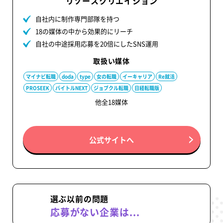
リソースクリエイション
自社内に制作専門部隊を持つ
18の媒体の中から効果的にリーチ
自社の中途採用応募を20倍にしたSNS運用
取扱い媒体
マイナビ転職
doda
type
女の転職
イーキャリア
Re就活
PROSEEK
バイトルNEXT
ジョブクル転職
日経転職版
他全18媒体
公式サイトへ
選ぶ以前の問題
応募がない企業は...