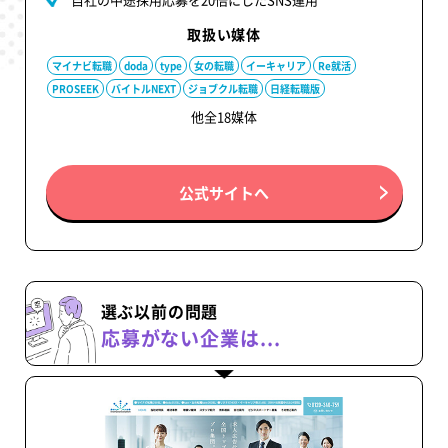
取扱い媒体
マイナビ転職
doda
type
女の転職
イーキャリア
Re就活
PROSEEK
バイトルNEXT
ジョブクル転職
日経転職版
他全18媒体
公式サイトへ
選ぶ以前の問題
応募がない企業は...