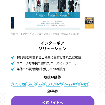
引用元：インターギアソリューション https://www.ig-s.co.jp/
インターギア
ソリューション
1083社を掲載する出稿量に裏付けされた経験値
ユニークな事例で隠れたニーズにアプローチ
媒体への貢献度に比例した価格設定
取扱い媒体
マイナビ転職
doda
type
リクナビNEXT
イーキャリア
Re就活
全6媒体
公式サイトへ