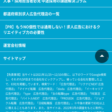
人事・採用担当者必見 中途採用の課題解決コラム
都道府県別求人広告代理店の一覧
【PR】もうNO個性では通用しない！求人広告におけるク
リエイティブ力の必要性
運営会社情報
サイトマップ
【免責事項】当サイトは2021年11/25～12/10の間に、以下のワードでGoogle検索
し、それぞれ5P目までの会社をピックアップし、被っている会社を整理した上
で、83社を掲載しています。
検索ワード：「広告代理店」「リクナビNEXT 広告
代理店」「マイナビ転職 広告代理店」「doda 広告代理店」「イーキャリア
広告代理店」「type 広告代理店」「女の転職type 広告代理店」「RE就活 広
告代理店」「バイトルNEXT 広告代理店」「PROSEEK 広告代理店」「ジョブ
クル転職 広告代理店」「日経転職版 広告代理店」。
※今後の更新で83社以上
に増えることもあります。
また、当サイトは、2022年3月の調査をもとに制作し