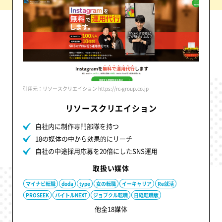
引用元：リソースクリエイション https://rc-group.co.jp
リソースクリエイション
自社内に制作専門部隊を持つ
18の媒体の中から効果的にリーチ
自社の中途採用応募を20倍にしたSNS運用
取扱い媒体
マイナビ転職
doda
type
女の転職
イーキャリア
Re就活
PROSEEK
バイトルNEXT
ジョブクル転職
日経転職版
他全18媒体