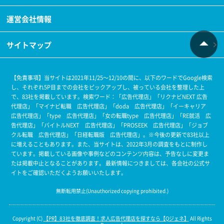
運営会社情報
サイトマップ
【免責事項】当サイトは2021年11/25～12/10の間に、以下のワードでGoogle検索
し、それぞれ5P目までの会社をピックアップし、被っている会社を整理した上
で、83社を掲載しています。
検索ワード：「広告代理店」「リクナビNEXT 広告
代理店」「マイナビ転職 広告代理店」「doda 広告代理店」「イーキャリア
広告代理店」「type 広告代理店」「女の転職type 広告代理店」「RE就活 広
告代理店」「バイトルNEXT 広告代理店」「PROSEEK 広告代理店」「ジョブ
クル転職 広告代理店」「日経転職版 広告代理店」。
※今後の更新で83社以上
に増えることもあります。
また、当サイトは、2022年3月の調査をもとに制作し
ています。掲載している画像や事例などのコンテンツ内容は、予告なしに変更ま
たは掲載中止となることがあります。 最新情報につきましては、各会社の公式サ
イトをご確認いただくようお願いいたします。
無断転用禁止(Unauthorized copying prohibited.)
Copyright (C)
83社を徹底調査！求人広告代理店を探すなら【Qジェネ】
All Rights