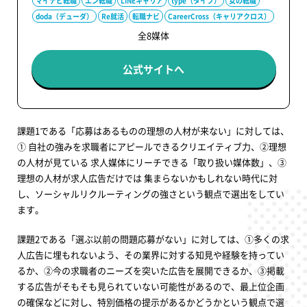
マイナビ転職
エン転職
LINEキャリア
type（タイプ）
女の転職
doda（デューダ）
Re就活
転職ナビ
CareerCross（キャリアクロス）
全8媒体
公式サイトへ
課題1である「応募はあるものの理想の人材が来ない」に対しては、
① 自社の強みを求職者にアピールできるクリエイティブ力、②理想
の人材が見ている 求人媒体にリーチできる「取り扱い媒体数」、③
理想の人材が求人広告だけでは 集まらないかもしれない時代に対
し、ソーシャルリクルーティングの強さという観点で選出をしてい
ます。
課題2である「選ぶ以前の問題応募がない」に対しては、①多くの求
人広告に埋もれないよう、その業界に対する知見や経験を持ってい
るか、②今の求職者のニーズを突いた広告を展開できるか、③掲載
する広告がそもそも見られていない可能性があるので、最上位企画
の確保などに対し、特別価格の提示があるかどうかという観点で選