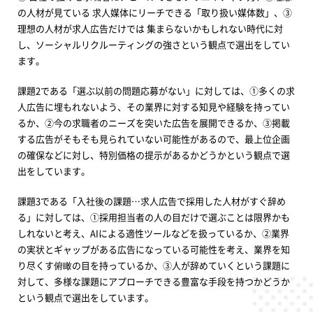
の人材が見ている 求人媒体にリーチできる「取り扱い媒体数」、③
理想の人材が求人広告だけでは 集まらないかもしれない時代に対
し、ソーシャルリクルーティングの強さという観点で選出をしてい
ます。
課題2である「選ぶ以前の問題応募がない」に対しては、①多くの求
人広告に埋もれないよう、その業界に対する知見や経験を持ってい
るか、②今の求職者のニーズを突いた広告を展開できるか、③掲載
する広告がそもそも見られていない可能性があるので、最上位企画
の確保などに対し、特別価格の提示があるかどうかという観点で選
出をしています。
課題3である「入社後の課題…求人広告で採用した人材がすぐ辞め
る」に対しては、①採用担当者の人の目だけで選ぶことは限界かも
しれないと考え、AIによる適性ツールなどを扱っているか、②業界
の実状とギャップがある広告になっている可能性を考え、業界を知
り尽くす俯瞰の目を持っているか、③人が辞めていくという課題に
対して、多様な課題にアプローチできる豊富な手段を持つかどうか
という観点で選出をしています。