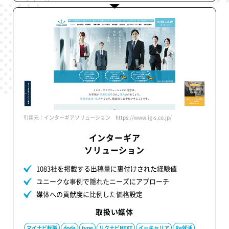
引用元：インターギアソリューション https://www.ig-s.co.jp/
インターギア
ソリューション
1083社を掲載する出稿量に裏付けされた経験値
ユニークな事例で隠れたニーズにアプローチ
媒体への貢献度に比例した価格設定
取扱い媒体
マイナビ転職
doda
type
リクナビNEXT
イーキャリア
Re就活