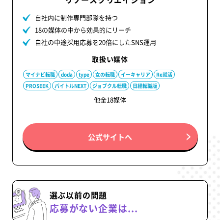
自社内に制作専門部隊を持つ
18の媒体の中から効果的にリーチ
自社の中途採用応募を20倍にしたSNS運用
取扱い媒体
マイナビ転職
doda
type
女の転職
イーキャリア
Re就活
PROSEEK
バイトルNEXT
ジョブクル転職
日経転職版
他全18媒体
公式サイトへ
選ぶ以前の問題
応募がない企業は...